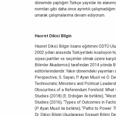
dönemde yaptığım Türkçe yayınlar ile alanımd
normları gibi daha önce ayrıntılı çalışmadığı
umarak çalışmalarıma devam ediyorum.
Hasret Dikici Bilgin
Hasret Dikici Bilgin lisans eğitimini ODTÜ U
2002 yılları arasında Türkiye’deki koalisyon h
siyasi partiler ve seçimler olmak üzere karşıl
Bilimler Akademisi) tarafından 2014 yılında Bi
editörlerindendir. Yakın dönemdeki yayımları 
Perspective, S. Sayarı, P. Ayan Musil ve Ö. De
Technocratic Ministers and Political Leadershi
Obscurities of a Referendum Foretold: What
Studies (2018) (E. Erdoğan ile birlikte); “We
Studies (2016), “Types of Outcomes in Factio
(P. Ayan Musil ile birlikte); “Paths to Power: 
Dr. Dikici Bilgin Uluslararası Siyaset Bilimi