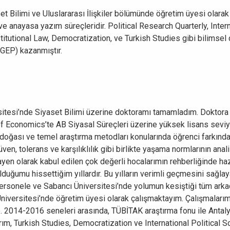
et Bilimi ve Uluslararası İlişkiler bölümünde öğretim üyesi olarak
 ve anayasa yazım süreçleridir. Political Research Quarterly, Inte
itutional Law, Democratization, ve Turkish Studies gibi bilimsel d
AGEP) kazanmıştır.
itesi’nde Siyaset Bilimi üzerine doktoramı tamamladım. Doktor
of Economics’te AB Siyasal Süreçleri üzerine yüksek lisans sevi
doğası ve temel araştırma metodları konularında öğrenci farkındalı
, tolerans ve karşılıklılık gibi birlikte yaşama normlarının anal
ayen olarak kabul edilen çok değerli hocalarımın rehberliğinde ha
 olduğumu hissettiğim yıllardır. Bu yılların verimli geçmesini sağl
 personele ve Sabancı Üniversitesi’nde yolumun kesiştiği tüm ark
versitesi’nde öğretim üyesi olarak çalışmaktayım. Çalışmalarım, 
. 2014-2016 seneleri arasında, TÜBİTAK araştırma fonu ile Antalya’d
larım, Turkish Studies, Democratization ve International Political 