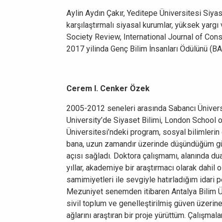
Aylin Aydın Çakır, Yeditepe Üniversitesi Siyas
karşılaştırmalı siyasal kurumlar, yüksek yargı
Society Review, International Journal of Const
2017 yilinda Genç Bilim İnsanları Ödülünü (B
Cerem I. Cenker Özek
2005-2012 seneleri arasında Sabancı Ünivers
University’de Siyaset Bilimi, London School 
Üniversitesi’ndeki program, sosyal bilimlerin 
bana, uzun zamandır üzerinde düşündüğüm güven
açısı sağladı. Doktora çalışmamı, alanında du
yıllar, akademiye bir araştırmacı olarak dahil
samimiyetleri ile sevgiyle hatırladığım idari
Mezuniyet senemden itibaren Antalya Bilim Üni
sivil toplum ve genelleştirilmiş güven üzerine
ağlarını araştıran bir proje yürüttüm. Çalışma