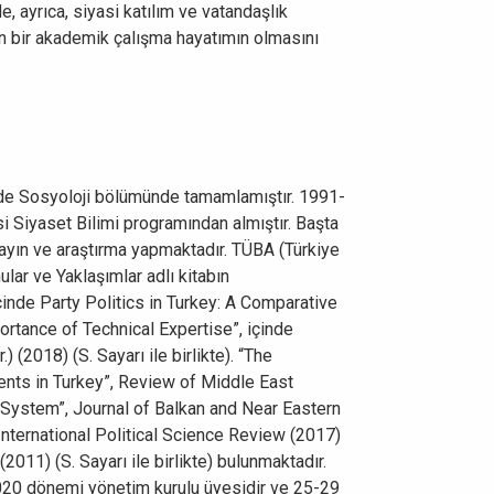
 ayrıca, siyasi katılım ve vatandaşlık
un bir akademik çalışma hayatımın olmasını
Ü’de Sosyoloji bölümünde tamamlamıştır. 1991-
si Siyaset Bilimi programından almıştır. Başta
 yayın ve araştırma yapmaktadır. TÜBA (Türkiye
lar ve Yaklaşımlar adlı kitabın
çinde Party Politics in Turkey: A Comparative
portance of Technical Expertise”, içinde
(2018) (S. Sayarı ile birlikte). “The
nts in Turkey”, Review of Middle East
y System”, Journal of Balkan and Near Eastern
nternational Political Science Review (2017)
2011) (S. Sayarı ile birlikte) bulunmaktadır.
-2020 dönemi yönetim kurulu üyesidir ve 25-29