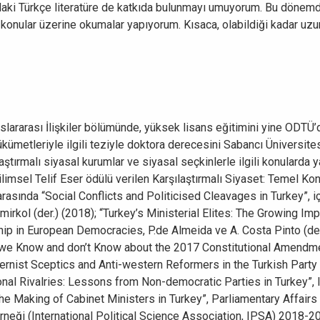
aki Türkçe literatüre de katkıda bulunmayı umuyorum. Bu dönemde,
m konular üzerine okumalar yapıyorum. Kısaca, olabildiği kadar uz
luslararası İlişkiler bölümünde, yüksek lisans eğitimini yine ODT
ükümetleriyle ilgili teziyle doktora derecesini Sabancı Üniversite
aştırmalı siyasal kurumlar ve siyasal seçkinlerle ilgili konularda
limsel Telif Eser ödülü verilen Karşılaştırmalı Siyaset: Temel Konu
arasında “Social Conflicts and Politicised Cleavages in Turkey”, i
mirkol (der.) (2018); “Turkey’s Ministerial Elites: The Growing Im
p in European Democracies, P.de Almeida ve A. Costa Pinto (der.) 
 we Know and don’t Know about the 2017 Constitutional Amendme
sternist Sceptics and Anti-western Reformers in the Turkish Part
nal Rivalries: Lessons from Non-democratic Parties in Turkey”, I
The Making of Cabinet Ministers in Turkey”, Parliamentary Affairs (
 Derneği (International Political Science Association, IPSA) 2018