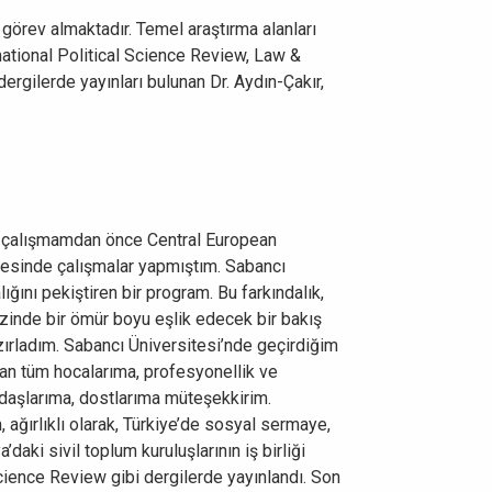
 görev almaktadır. Temel araştırma alanları
rnational Political Science Review, Law &
ergilerde yayınları bulunan Dr. Aydın-Çakır,
a çalışmamdan önce Central European
yesinde çalışmalar yapmıştım. Sabancı
ğını pekiştiren bir program. Bu farkındalık,
izinde bir ömür boyu eşlik edecek bir bakış
zırladım. Sabancı Üniversitesi’nde geçirdiğim
ayan tüm hocalarıma, profesyonellik ve
adaşlarıma, dostlarıma müteşekkirim.
ağırlıklı olarak, Türkiye’de sosyal sermaye,
aki sivil toplum kuruluşlarının iş birliği
Science Review gibi dergilerde yayınlandı. Son