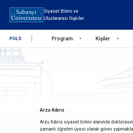
Skip
to
Siyaset Bilimi ve
main
Uluslararası İlişkiler
content
Ana
Program
Kişiler
POLS
gezinti
menüsü
Arzu Kıbrıs
Arzu Kıbrıs siyaset bilimi alanında doktorası
zamanlı öğretim üyesi olarak görev yapmakta