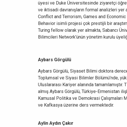
üyesi ve Duke Üniversitesinde ziyaretçi öğretim
ve iktisadi davranışların formal analizleri ye
Conflict and Terrorism, Games and Economic B
Behavior isimli projesi çok prestijli bir araş
Turing fellow olarak yer almakta, Sabancı Üni
Bilimcileri Network’ünün yönetim kurulu üyel
Aybars Görgülü
Aybars Görgülü, Siyaset Bilimi doktora derece
Toplumsal ve Siyasi Bilimler Bölümü’nde, yük
Uluslararası Kariyer alanında tamamlamıştır.
almış Aybars Görgülü, Türkiye-Ermenistan ilişki
Kamusal Politika ve Demokrasi Çalışmaları Me
ve Kafkasya üzerine ders vermektedir.
Aylin Aydın Çakır