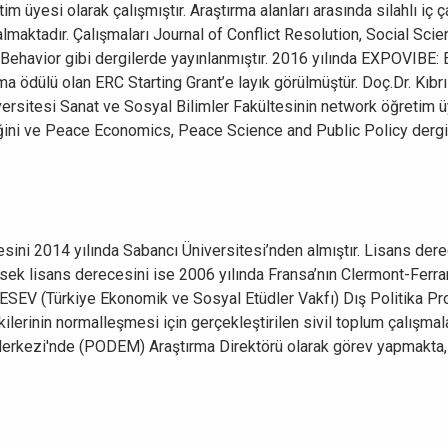
 üyesi olarak çalışmıştır. Araştırma alanları arasında silahlı iç ç
r almaktadır. Çalışmaları Journal of Conflict Resolution, Social Sc
ehavior gibi dergilerde yayınlanmıştır. 2016 yılında EXPOVIBE: E
tırma ödülü olan ERC Starting Grant’e layık görülmüştür. Doç.Dr. Kı
versitesi Sanat ve Sosyal Bilimler Fakültesinin network öğretim 
iğini ve Peace Economics, Peace Science and Public Policy dergis
sini 2014 yılında Sabancı Üniversitesi’nden almıştır. Lisans dere
sek lisans derecesini ise 2006 yılında Fransa’nın Clermont-Ferra
 TESEV (Türkiye Ekonomik ve Sosyal Etüdler Vakfı) Dış Politika P
lerinin normalleşmesi için gerçekleştirilen sivil toplum çalışmalar
rkezi'nde (PODEM) Araştırma Direktörü olarak görev yapmakta, İs